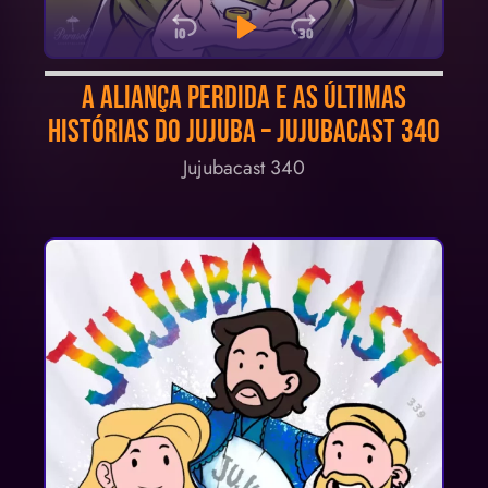
Skip Backward
Play Pause
Jump Forwa
Audio
A aliança perdida e as ÚLTIMAS
Player
histórias do Jujuba – Jujubacast 340
Jujubacast 340