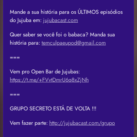
Mande a sua história para os ÚLTIMOS episódios
do Jujuba em:
jujubacast.com
Quer saber se você foi o babaca? Manda sua
história para:
temculpaeupod@gmail.com
===
Vem pro Open Bar de Jujubas:
https://t.me/+FVvtDmrU6q8xZjNh
===
GRUPO SECRETO ESTÁ DE VOLTA !!!
Vem fazer parte:
http://jujubacast.com/grupo