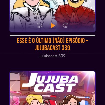
Skip Backward
Play Pause
Jump Forwa
Audio
Esse é o Último (não) Episódio –
Player
Jujubacast 339
Jujubacast 339