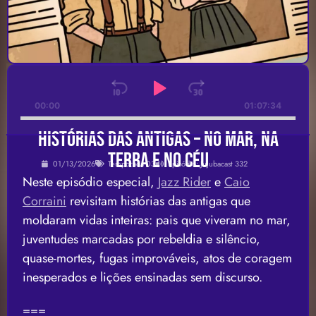
Audio
Player
Skip Backward
Play Pause
Jump Forwa
00:00
01:07:34
HISTÓRIAS DAS ANTIGAS – no mar, na
terra e no céu
01/13/2026
Temporada 03
Episódio: Jujubacast 332
Neste episódio especial,
Jazz Rider
e
Caio
Corraini
revisitam histórias das antigas que
moldaram vidas inteiras: pais que viveram no mar,
juventudes marcadas por rebeldia e silêncio,
quase-mortes, fugas improváveis, atos de coragem
inesperados e lições ensinadas sem discurso.
===