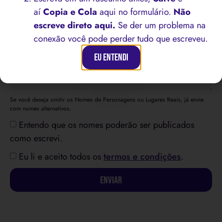
aí
Copia e Cola
aqui no formulário.
Não
escreve direto aqui.
Se der um problema na
Mensagem
conexão você pode perder tudo que escreveu.
Eu Entendi
Se você deseja omitir os Nomes de Personagens ou Lugares Reais, já envie
com nomes alternativos.
Entendo que os nomes poderão ser publicados
como escrevi.
Eu li e aceito todos os
termos e condições
.
Enviar