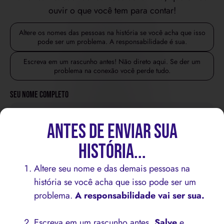
ouvir o que você tem para contar!
Altere os nomes das pessoas na história se você acha que isso
pode ser um problema. A responsabilidade é sua.
Escreva em um rascunho antes! Não direto aqui. Se der um
problema na conexão você perde tudo.
Seu Nome Completo
Antes de enviar sua
E-mail
História...
Altere seu nome e das demais pessoas na
Título da História
história se você acha que isso pode ser um
problema.
A responsabilidade vai ser sua.
Temas Abordados
Escreva em um rascunho antes,
Salve
e