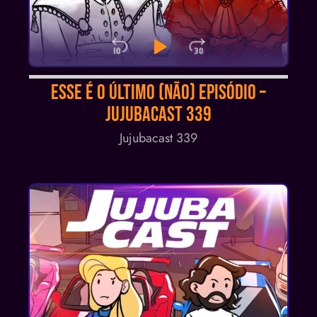
Skip Backward
Play Pause
Jump Forwa
Audio
Esse é o Último (não) Episódio –
Player
Jujubacast 339
Jujubacast 339