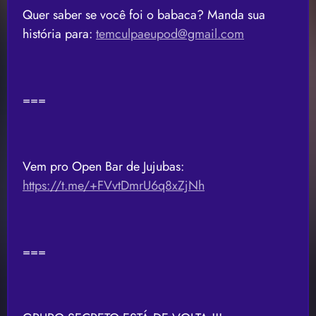
Quer saber se você foi o babaca? Manda sua
história para:
temculpaeupod@gmail.com
===
Vem pro Open Bar de Jujubas:
https://t.me/+FVvtDmrU6q8xZjNh
===