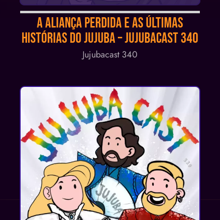
Audio
A aliança perdida e as ÚLTIMAS
Player
histórias do Jujuba – Jujubacast 340
Jujubacast 340