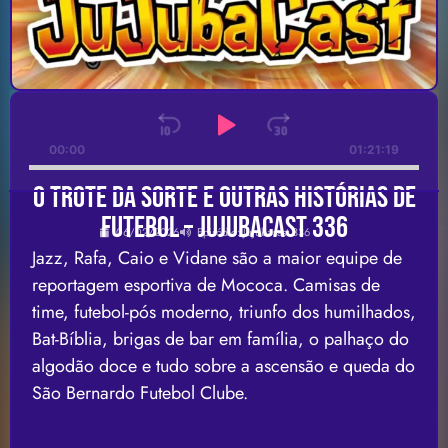
Audio
Player
Skip Backward
Play Pause
Jump Forwa
00:00
01:21:19
O trote da sorte e OUTRAS histórias de
futebol – Jujubacast 336
06/02/2026
Episódio: Jujubacast 336
Jazz, Rafa, Caio e Vidane são a maior equipe de
reportagem esportiva de Mococa. Camisas de
time, futebol-pós moderno, triunfo dos humilhados,
Bat-Bíblia, brigas de bar em família, o palhaço do
algodão doce e tudo sobre a ascensão e queda do
São Bernardo Futebol Clube.